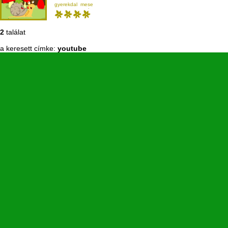
gyerekdal
mese
sorozat
youtube
2
találat
a keresett címke:
youtube