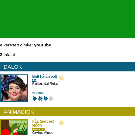
a keresett címke:
youtube
2
találat
DALOK
Bolt hátán bolt
dal
Farkasházi Réka
youtube
ANIMÁCIÓK
FÉL (perces)
NÓTA
animáció
Gryllus Vilmos