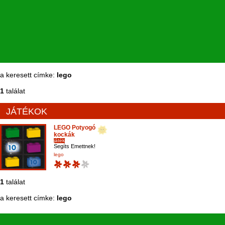
a keresett címke:
lego
1
találat
JÁTÉKOK
LEGO Potyogó
kockák
játék
Segíts Emettnek!
lego
1
találat
a keresett címke:
lego