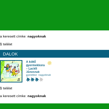
a keresett címke:
nagyoknak
1
találat
DALOK
A költő
gyermekkora
– Lackfi
Jánosnak
dal
gyerekkor
nagyoknak
Finy Petra
élet
,
Molnár György
,
Sajtkukacz zenekar
1
találat
a keresett címke:
nagyoknak