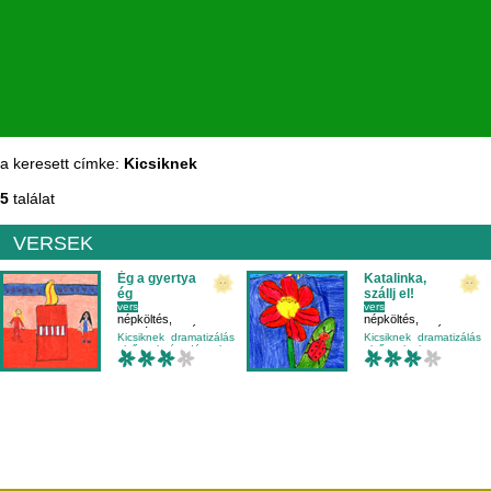
a keresett címke:
Kicsiknek
5
találat
VERSEK
Ég a gyertya
Katalinka,
ég
szállj el!
vers
vers
népköltés
,
népköltés
,
Molnár Luca
,
Árki Anna
Kiss Marcell
,
Árki Anna
Kicsiknek
dramatizálás
Kicsiknek
dramatizálás
elsősnek
óvodásnak
elsősnek
ritmus