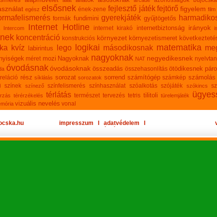
azonosságok
bújócska
állat
arcade
elsősnek
fejlesztő játék
fejtörő
sználat
figyelem
ének-zene
egész
film
ormafelismerés
gyerekjáték
harmadiko
fundimini
gyűjtögetős
formák
Internet Hotline
irányok
internetbiztonság
internet kirakó
Intercom
i
knek
koncentráció
környezet
környezetismeret
következteté
konstrukciós
logikai
matematika
ika
kvíz
lego
másodikosnak
meg
labirintus
nagyoknak
negyedikesnek
nyiségek
mozi
Nagyoknak
méret
nyelvtan
NAT
óvodásnak
óvodásoknak
összeadás
ötödikesnek
páro
összehasonlítás
da
rész
sorozat
sorrend
számítógép
számolás
reláció
számkép
síklátás
sorozatok
n
színek
színfelismerés
színhasználat
szóalkotás
szójáték
sz
színező
szókincs
ügyes
térlátás
tilitoli
természet
tervezés
tetris
rzás
térérzékelés
türelemjáték
vizuális nevelés
vonal
emória
ocska.hu
impresszum
Ι
adatvédelem
Ι
oldaltérkép