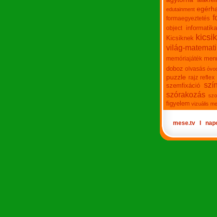
egérha
edutainment
f
formaegyeztetés
informatika
object
kicsi
Kicsiknek
világ-matemat
men
memóriajáték
doboz
olvasás
óvo
puzzle
rajz
reflex
szí
szemfixáció
szórakozás
szo
figyelem
vizuális m
mese.tv
Ι
nap