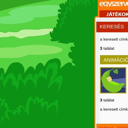
KERESÉS
a keresett cím
3
találat
ANIMÁCI
3
találat
a keresett cím
agytorna
alakfe