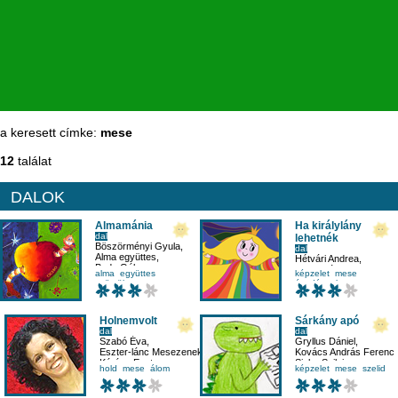
a keresett címke:
mese
12
találat
DALOK
Almamánia
Ha királylány
dal
lehetnék
Böszörményi Gyula
,
dal
Alma együttes
,
Hétvári Andrea
,
Buda Gábor
Csillaghúr Együttes
,
alma
együttes
képzelet
mese
Sás Károly
gyümölcs
mese
óvodásnak
Holnemvolt
Sárkány apó
dal
dal
Szabó Éva
,
Gryllus Dániel
,
Eszter-lánc Mesezenekar
,
Kovács András Ferenc
,
Kárász Eszter
Sinka Szilvia
hold
mese
álom
képzelet
mese
szelid