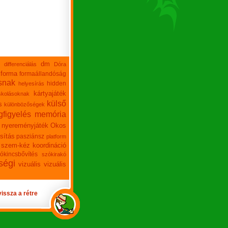
dm
differenciálás
Dóra
forma
formaállandóság
snak
hidden
helyesírás
kártyajáték
skolásoknak
külső
s
különbözőségek
figyelés
memória
nyereményjáték
Okos
sítás
pasziánsz
platform
szem-kéz koordináció
ókincsbővítés
szókirakó
ségi
vizuális
vizuális
vissza a rétre