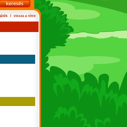
játék
Ι
vissza a rétre