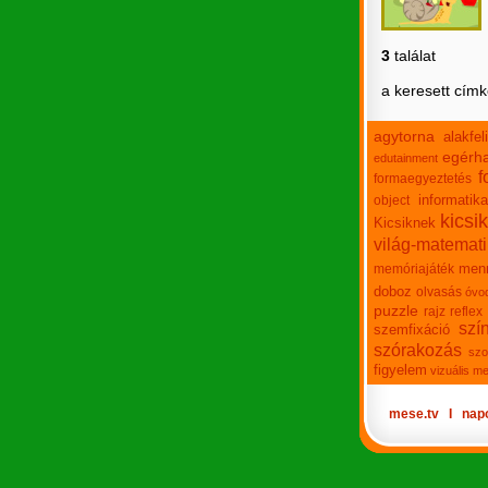
3
találat
a keresett cím
agytorna
alakfe
egérha
edutainment
f
formaegyeztetés
informatika
object
kicsi
Kicsiknek
világ-matemat
men
memóriajáték
doboz
olvasás
óvo
puzzle
rajz
reflex
szí
szemfixáció
szórakozás
szo
figyelem
vizuális m
mese.tv
Ι
nap