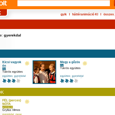
gyik
Ι
háttéranimáció KI
Ι
összes 
ke:
gyerekdal
Kicsi vagyok
Megy a gőzös
dal
én
Tükrös együttes
dal
Tükrös együttes
együttes
gyerekdal
együttes
gyerekdal
koncert
körjáték
koncert
közlekedés
ÓK
FÉL (perces)
NÓTA
animáció
Gryllus Vilmos
gyerekdal
mese