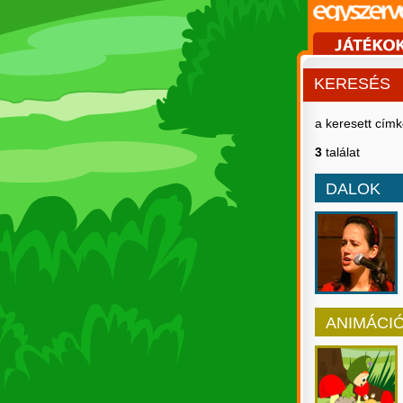
KERESÉS
a keresett cím
3
találat
DALOK
ANIMÁCI