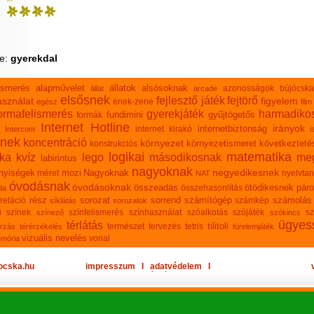
sorozat
youtube
ke:
gyerekdal
lismerés
alapművelet
állatok
alsósoknak
azonosságok
bújócska
állat
arcade
elsősnek
fejlesztő játék
fejtörő
sználat
figyelem
ének-zene
egész
film
ormafelismerés
gyerekjáték
harmadiko
fundimini
gyűjtögetős
formák
Internet Hotline
irányok
internetbiztonság
internet kirakó
Intercom
i
knek
koncentráció
környezet
környezetismeret
következteté
konstrukciós
logikai
matematika
ika
kvíz
lego
másodikosnak
meg
labirintus
nagyoknak
negyedikesnek
nyiségek
mozi
Nagyoknak
méret
nyelvtan
NAT
óvodásnak
óvodásoknak
összeadás
ötödikesnek
páro
összehasonlítás
da
rész
sorozat
sorrend
számítógép
számolás
reláció
számkép
síklátás
sorozatok
n
színek
színfelismerés
színhasználat
szóalkotás
szójáték
sz
színező
szókincs
ügyes
térlátás
tilitoli
természet
tervezés
tetris
rzás
térérzékelés
türelemjáték
vizuális nevelés
vonal
emória
ocska.hu
impresszum
Ι
adatvédelem
Ι
oldaltérkép