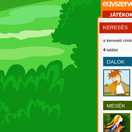
KERESÉS
a keresett cím
4
találat
DALOK
MESÉK