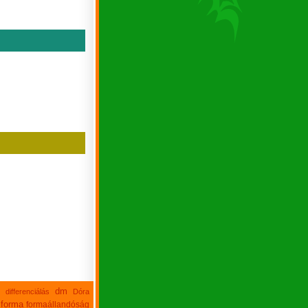
dm
differenciálás
Dóra
forma
formaállandóság