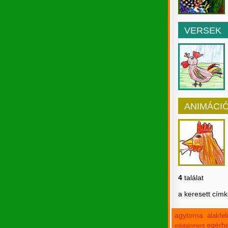
VERSEK
ANIMÁCI
4
találat
a keresett cím
agytorna
alakfe
egérha
edutainment