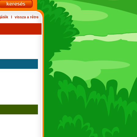
játék
Ι
vissza a rétre