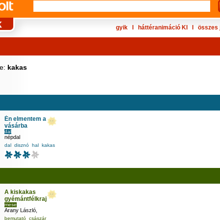
gyik
Ι
háttéranimáció KI
Ι
összes 
ke:
kakas
Én elmentem a
vásárba
dal
népdal
dal
disznó
hal
kakas
A kiskakas
gyémántfélkrajcára
mese
Arany László
,
Pogány Judit
,
bemutató
császár