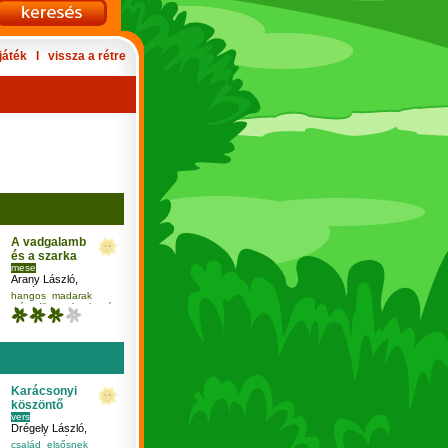
játék
Ι
vissza a rétre
A vadgalamb
és a szarka
mese
Arany László
,
Pogány Judit
hangos
madarak
másodikosnak
olvasás
Karácsonyi
köszöntő
vers
Drégely László
,
Jancsó Virág
,
család
elsősnek