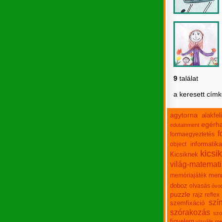
9
találat
a keresett cím
agytorna
alakfe
egérha
edutainment
f
formaegyeztetés
informatika
object
kicsi
Kicsiknek
világ-matemat
men
memóriajáték
doboz
olvasás
óvo
puzzle
rajz
reflex
szí
szemfixáció
szórakozás
szo
figyelem
vizuális m