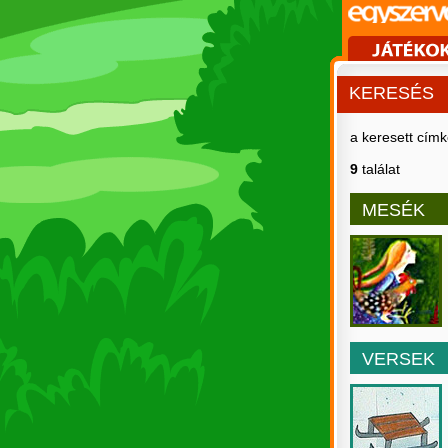
KERESÉS
a keresett cím
9
találat
MESÉK
VERSEK