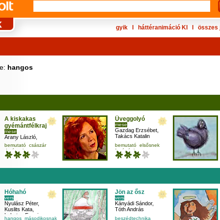
gyik
Ι
háttéranimáció KI
Ι
összes 
ke:
hangos
A kiskakas
Üveggolyó
mese
gyémántfélkrajcára
Gazdag Erzsébet
,
mese
Takács Katalin
Arany László
,
Pogány Judit
,
bemutató
császár
bemutató
elsősnek
Szegedi Katalin
darázs
hangos
favágó
hangos
Hóhahó
Jön az ősz
vers
vers
Nyulász Péter
,
Kányádi Sándor
,
Kuslits Kata
,
Tóth András
Lakatos Fanni
hangos
másodikosnak
beszédtechnika