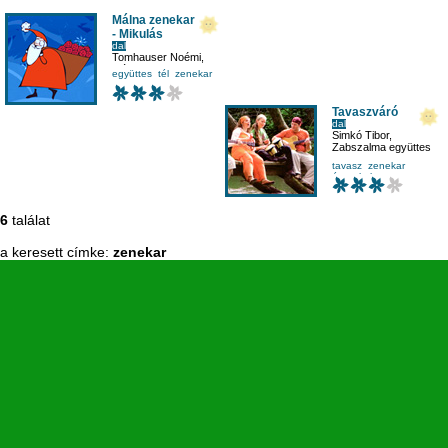
Málna zenekar
- Mikulás
dal
Tomhauser Noémi
,
Málna zenekar
,
együttes
tél
zenekar
Jakabos Juli
Tavaszváró
dal
Simkó Tibor
,
Zabszalma együttes
tavasz
zenekar
évszakok
6
találat
a keresett címke:
zenekar