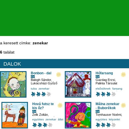
a keresett címke:
zenekar
6
találat
DALOK
Bonbon - dal
Hófarsang
dal
dal
Balogh Sándor
,
Gazdag Erzsi
,
Lukácsházi Győző
Palinta Társulat
tuba
zenekar
elsősöknek
farsang
hangszer
zenekar
Hová futsz te
Málna zenekar
kis őz?
- Buborékok
dal
dal
Zelk Zoltán
,
Tomhauser Noémi
,
Tomhauser Noémi
,
Málna zenekar
,
együttes
zenekar
állat
együttes
képzelet
Málna zenekar
Jakabos Juli
vidám
zenekar