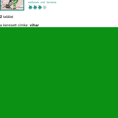
elsősnek
eső
fantázia
fogalmazás
2
találat
a keresett címke:
vihar