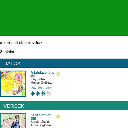
a keresett címke:
vihar
2
találat
DALOK
A labdázó fény
dal
Finy Petra
,
Molnár György
,
Sajtkukacz zenekar
fény
játék
vihar
VERSEK
Ki szelet vet
vers
Barak László
,
Ardai Boglárka