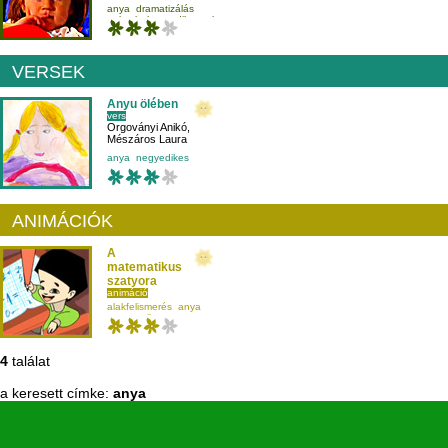
anya
dramatizálás
galamb
harmadikosnak
VERSEK
Anyu ölében
vers
Orgoványi Anikó
,
Mészáros Laura
anya
negyedikes
ANIMÁCIÓK
A
matematikus
szatyora
animáció
Jónás Tamás
,
alakfelismerés
anya
Csöre Gábor
,
matematika
Janoch Lívia
másodikosnak
4
találat
a keresett címke:
anya