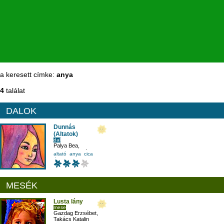
a keresett címke:
anya
4
találat
DALOK
Dunnás
(Altatok)
dal
Palya Bea
,
Szottfried Zsófia
altató
anya
cica
dunna
MESÉK
Lusta lány
mese
Gazdag Erzsébet
,
Takács Katalin