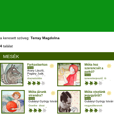
a keresett szöveg:
Terray Magdolna
4
találat
MESÉK
Farkasbarkas
Mióta hoz
mese
szerencsét a
Arany László
,
patkó?
Pogány Judit
,
mese
Terray Magdolna
Gubányi György István
dramatizálás
ismeretterjesztő
ló
Zachár Panna
,
elsősöknek
lóhere
negyedikesnek
Terray Magdolna
hangutánzás
mese-vers
Mióta járunk
Mióta viselünk
strandra?
jegygyűrűt?
mese
mese
Gubányi György István
,
Gubányi György István
Zachár Panna
,
Zachár Panna
,
Goethe
divat
negyedikesnek
Terray Magdolna
Terray Magdolna
ismeretterjesztő
olvasás
negyedikesnek
szókincsbővítés
szövegértés