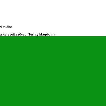
4
találat
a keresett szöveg:
Terray Magdolna