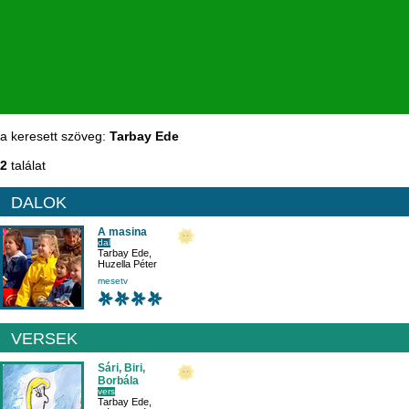
a keresett szöveg:
Tarbay Ede
2
találat
DALOK
A masina
dal
Tarbay Ede
,
Huzella Péter
mesetv
VERSEK
Sári, Biri,
Borbála
vers
Tarbay Ede
,