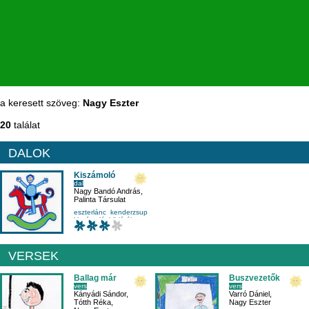
a keresett szöveg:
Nagy Eszter
20
találat
DALOK
Kiszámoló
dal
Nagy Bandó András
,
Palinta Társulat
eszterlánc
kenderzsup
kiszámoló
körjáték
VERSEK
Ballag már
Buszvezetők
vers
vers
Kányádi Sándor
,
Varró Dániel
,
Tótth Réka
,
Nagy Eszter