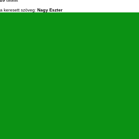
20
találat
a keresett szöveg:
Nagy Eszter