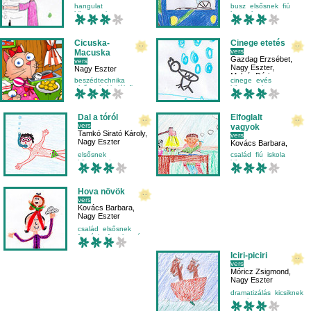
Nagy Eszter
hangulat
busz
elsősnek
fiú
környezetismeret
hangulat
másodikosnak
olvasás
Cicuska-
Cinege etetés
vers
Macuska
Gazdag Erzsébet
,
vers
Nagy Eszter
,
Nagy Eszter
Molnár Dóri
beszédtechnika
cinege
evés
elsősnek
kitalált figura
környezetismeret
mese-vers
madárvédelem
Dal a tóról
Elfoglalt
vers
vagyok
Tamkó Sirató Károly
,
vers
Nagy Eszter
Kovács Barbara
,
Nagy Eszter
elsősnek
család
fiú
iskola
környezetismeret
környezetismeret
külső világ-környezet
nyár
Hova növök
vers
Kovács Barbara
,
Nagy Eszter
család
elsősnek
fantázia
fogalmazás
Iciri-piciri
vers
Móricz Zsigmond
,
Nagy Eszter
dramatizálás
kicsiknek
macska
mese-vers