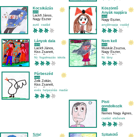
Kocsikázás
Köszöntő
vers
Anyák napjára
Lackfi János
,
vers
Nagy Eszter
Nagy Eszter
,
Tótth Réka
autó
család
anyáknapja
család
környezetismeret
elsősnek
köszöntő
közlekedés
Lányok dala
Nem kell
vers
vers
Lackfi János
,
Muskát Zsuzsa
,
Kiss Zsanett
,
Nagy Eszter
,
Nagy Eszter
Szabó Péter
fiú
fogalmazás
iskola
fiú
lány
jellemrajz
Párbeszéd
vers
Zelk Zoltán
,
Kiss Zsanett
,
Nagy Eszter
evés
helyesírás
madár
mondatfajták
Pisti
gondolkozik
vers
Nemes Nagy Ágnes
,
Nagy Eszter
család
elsősnek
hangulat
mese-vers
Szia!
Szitakötő