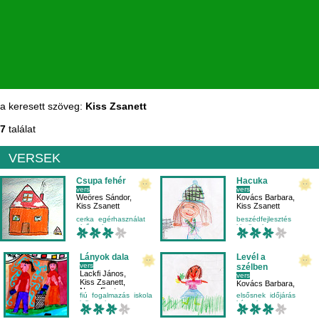
a keresett szöveg:
Kiss Zsanett
7
találat
VERSEK
Csupa fehér
Hacuka
vers
vers
Weöres Sándor
,
Kovács Barbara
,
Kiss Zsanett
Kiss Zsanett
cerka
egérhasználat
beszédfejlesztés
elsősnek
kicsiknek
finommotorika
külső világ-környezet
mondóka
Lányok dala
Levél a
vers
szélben
Lackfi János
,
vers
Kiss Zsanett
,
Kovács Barbara
,
Nagy Eszter
Kiss Zsanett
fiú
fogalmazás
iskola
elsősnek
időjárás
jellemrajz
képzelet
környezetismeret