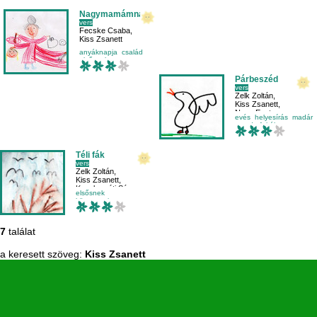
Nagymamámnál
vers
Fecske Csaba
,
Kiss Zsanett
anyáknapja
család
elsősnek
környezetismeret
Párbeszéd
vers
Zelk Zoltán
,
Kiss Zsanett
,
Nagy Eszter
evés
helyesírás
madár
mondatfajták
Téli fák
vers
Zelk Zoltán
,
Kiss Zsanett
,
Kecskeméti Sára
elsősnek
környezetismeret
külső világ-környezet
természet
7
találat
a keresett szöveg:
Kiss Zsanett