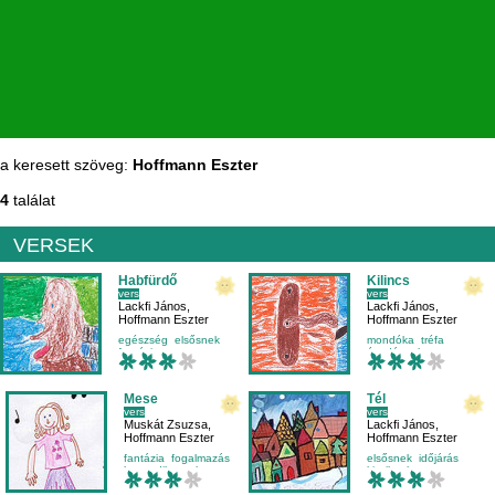
a keresett szöveg:
Hoffmann Eszter
4
találat
VERSEK
Habfürdő
Kilincs
vers
vers
Lackfi János
,
Lackfi János
,
Hoffmann Eszter
Hoffmann Eszter
egészség
elsősnek
mondóka
tréfa
fantázia
óvodásnak
környezetismeret
Mese
Tél
vers
vers
Muskát Zsuzsa
,
Lackfi János
,
Hoffmann Eszter
Hoffmann Eszter
fantázia
fogalmazás
elsősnek
időjárás
harmadikosnak
kicsiknek
mese-vers
környezetismeret