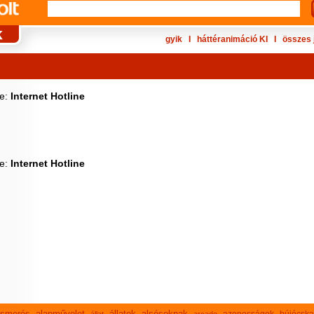
gyik
Ι
háttéranimáció KI
Ι
összes 
ke:
Internet Hotline
ke:
Internet Hotline
lismerés
alapművelet
állatok
alsósoknak