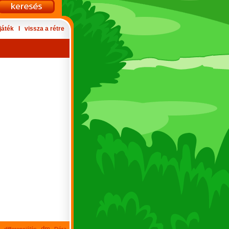
játék
Ι
vissza a rétre
dm