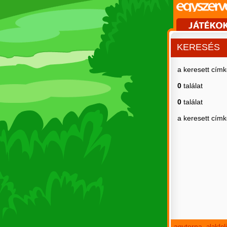
KERESÉS
a keresett cím
0
találat
0
találat
a keresett cím
agytorna
alakfe