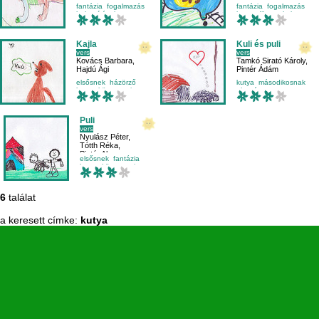
fantázia
fogalmazás
fantázia
fogalmazás
helyesírás
kutya
harmadikosnak
kutya
Kajla
Kuli és puli
vers
vers
Kovács Barbara
,
Tamkó Sirató Károly
,
Hajdú Ági
Pintér Ádám
elsősnek
házörző
kutya
másodikosnak
kutya
környezetismeret
olvasás
olvasástechnika
Puli
vers
Nyulász Péter
,
Tótth Réka
,
Pintér Alma
elsősnek
fantázia
kutya
környezetismeret
6
találat
a keresett címke:
kutya