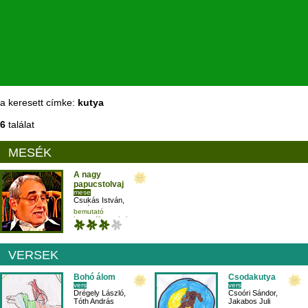
a keresett címke:
kutya
6
találat
MESÉK
A nagy
papucstolvaj
mese
Csukás István
,
Hollósi Frigyes
bemutató
harmadikosnak
kutya
olvasás
VERSEK
Bohó álom
Csodakutya
vers
vers
Drégely László
,
Csoóri Sándor
,
Tóth András
Jakabos Juli